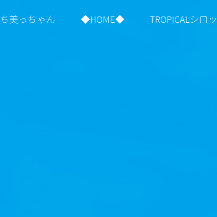
はち美っちゃん
◆HOME◆
TROPICALシロ